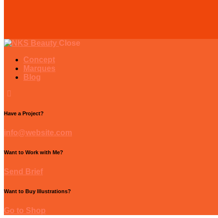
Close
Concept
Marques
Blog
Have a Project?
info@website.com
Want to Work with Me?
Send Brief
Want to Buy Illustrations?
Go to Shop