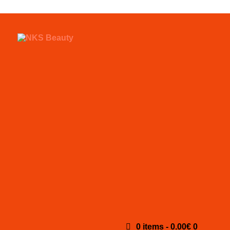
0 items
-
0.00€
0