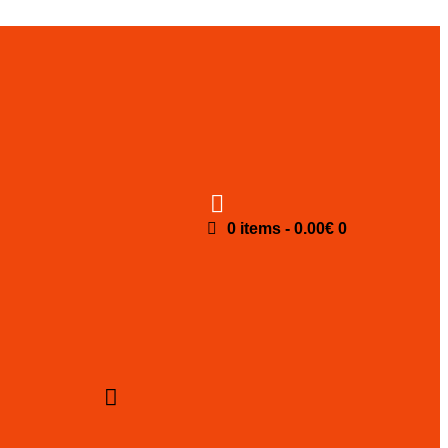
0 items
-
0.00€
0