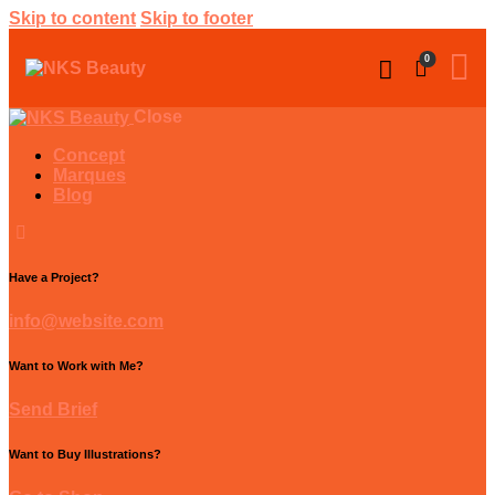
Skip to content
Skip to footer
0
Close
Concept
Marques
Blog
Have a Project?
info@website.com
Want to Work with Me?
Send Brief
Want to Buy Illustrations?