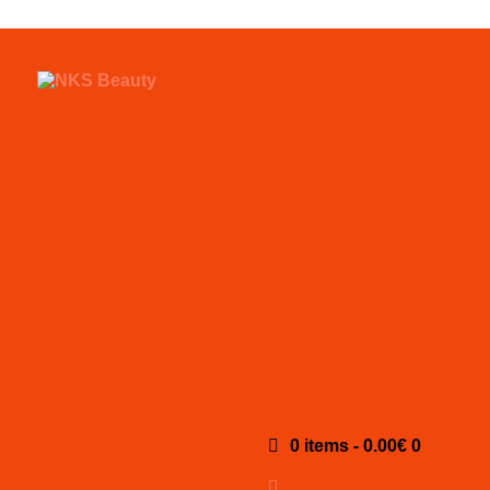
0 items
-
0.00€
0