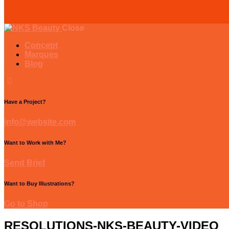
Close
Concept
Marques
Blog
Have a Project?
info@website.com
Want to Work with Me?
Send Brief
Want to Buy Illustrations?
Go to Shop
RESOLUTIONS-NKS-BEAUTY-VIDEO