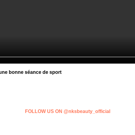
 une bonne séance de sport
FOLLOW US ON
@nksbeauty_official