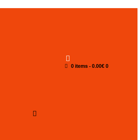
0 items
-
0.00€
0