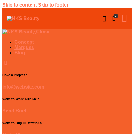
Skip to content
Skip to footer
0
Close
Concept
Marques
Blog
Have a Project?
info@website.com
Want to Work with Me?
Send Brief
Want to Buy Illustrations?