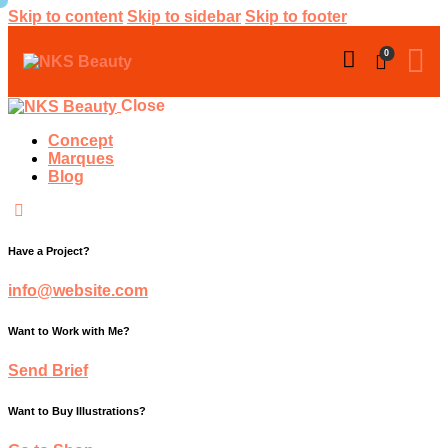
Skip to content
Skip to sidebar
Skip to footer
0
Close
Concept
Marques
Blog
Have a Project?
info@website.com
Want to Work with Me?
Send Brief
Want to Buy Illustrations?